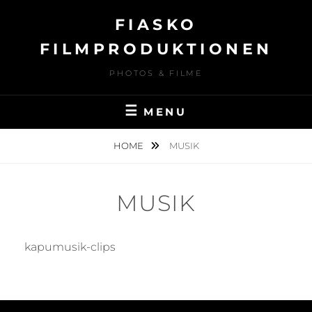
Skip
FIASKO
to
content
FILMPRODUKTIONEN
PHOTOS & FILME
MENU
HOME
MUSIK
MUSIK
kapumusik-clips