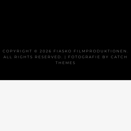
COPYRIGHT © 2026
FIASKO FILMPRODUKTIONEN
.
ALL RIGHTS RESERVED. | FOTOGRAFIE BY
CATCH
THEMES